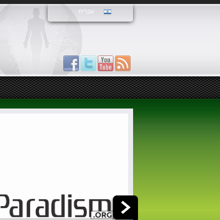
עִבְרִית