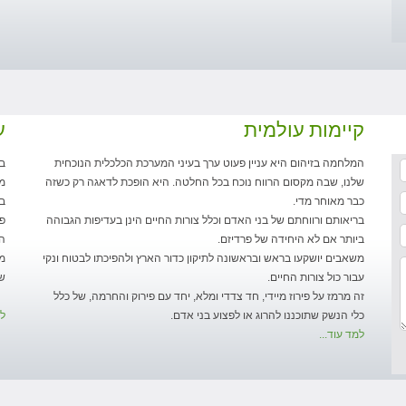
קיימות עולמית
ע
המלחמה בזיהום היא עניין פעוט ערך בעיני המערכת הכלכלית הנוכחית
בג
שלנו, שבה מקסום הרווח נוכח בכל החלטה. היא הופכת לדאגה רק כשזה
מש
כבר מאוחר מדי.
בן
בריאותם ורווחתם של בני האדם וכלל צורות החיים הינן בעדיפות הגבוהה
פש
ביותר אם לא היחידה של פרדיזם.
הא
משאבים יושקעו בראש ובראשונה לתיקון כדור הארץ ולהפיכתו לבטוח ונקי
מל
עבור כול צורות החיים.
של
זה מרמז על פירוז מיידי, חד צדדי ומלא, יחד עם פירוק והחרמה, של כלל
כלי הנשק שתוכננו להרוג או לפצוע בני אדם.
למ
למד עוד...