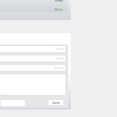
loved.
More...
Contact Us